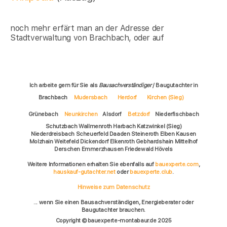
noch mehr erfärt man an der Adresse der
Stadtverwaltung von Brachbach, oder auf
Ich arbeite gern für Sie als
Bausachverständiger
/ Baugutachter in
Brachbach
Mudersbach
Herdorf
Kirchen (Sieg)
Grünebach
Neunkirchen
Alsdorf
Betzdorf
Niederfischbach
Schutzbach Wallmenroth Harbach Katzwinkel (Sieg)
Niederdreisbach Scheuerfeld Daaden Steineroth Elben Kausen
Molzhain Weitefeld Dickendorf Elkenroth Gebhardshain Mittelhof
Derschen Emmerzhausen Friedewald Hövels
Weitere Informationen erhalten Sie ebenfalls auf
bauexperte.com
,
hauskauf-gutachter.net
oder
bauexperte.club
.
Hinweise zum Datenschutz
... wenn Sie einen Bausachverständigen, Energieberater oder
Baugutachter brauchen.
Copyright © bauexperte-montabaur.de 2025