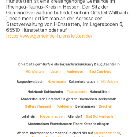
Hünstetten ist eine kreisangehörige Gemeinde im
Rheingau-Taunus-Kreis in Hessen. Der Sitz der
Gemeindeverwaltung befindet sich im Ortsteil Wallbach.
) noch mehr erfärt man an der Adresse der
Stadtverwaltung von Hünstetten, Im Lagersboden 5,
65510 Hünstetten oder auf
https://www.gemeinde-huenstetten.de/
Ich arbeite gern für Sie als
Bausachverständiger
/ Baugutachter in
Hünstetten
Idstein
Aarbergen
Bad Camberg
Burgschwalbach
Hohenstein
Kaltenholzhausen
Hünfelden
Netzbach Schiesheim
Taunusstein
Hahnstätten
Mudershausen Dörsdorf Eisighofen Oberneisen Reckenroth
Selters (Taunus)
Waldems
Berghausen
Brechen
Lohrheim
Niedernhausen
Allendorf
Bad Schwalbach
Niederneisen Ebertshausen Flacht Katzenelnbogen
Weitere Informationen erhalten Sie ebenfalls auf
bauexperte.com
,