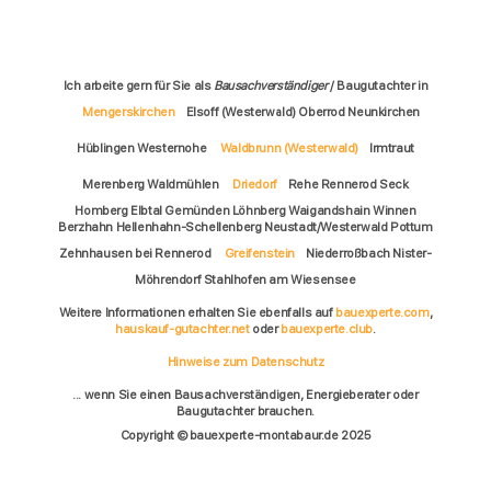
Ich arbeite gern für Sie als
Bausachverständiger
/ Baugutachter in
Mengerskirchen
Elsoff (Westerwald) Oberrod Neunkirchen
Hüblingen Westernohe
Waldbrunn (Westerwald)
Irmtraut
Merenberg Waldmühlen
Driedorf
Rehe Rennerod Seck
Homberg Elbtal Gemünden Löhnberg Waigandshain Winnen
Berzhahn Hellenhahn-Schellenberg Neustadt/Westerwald Pottum
Zehnhausen bei Rennerod
Greifenstein
Niederroßbach Nister-
Möhrendorf Stahlhofen am Wiesensee
Weitere Informationen erhalten Sie ebenfalls auf
bauexperte.com
,
hauskauf-gutachter.net
oder
bauexperte.club
.
Hinweise zum Datenschutz
... wenn Sie einen Bausachverständigen, Energieberater oder
Baugutachter brauchen.
Copyright © bauexperte-montabaur.de 2025