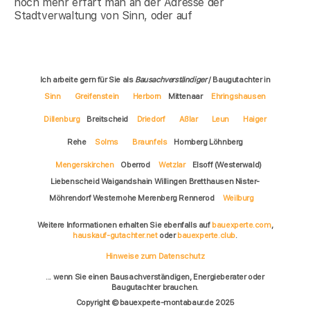
noch mehr erfärt man an der Adresse der
Stadtverwaltung von Sinn, oder auf
Ich arbeite gern für Sie als
Bausachverständiger
/ Baugutachter in
Sinn
Greifenstein
Herborn
Mittenaar
Ehringshausen
Dillenburg
Breitscheid
Driedorf
Aßlar
Leun
Haiger
Rehe
Solms
Braunfels
Homberg Löhnberg
Mengerskirchen
Oberrod
Wetzlar
Elsoff (Westerwald)
Liebenscheid Waigandshain Willingen Bretthausen Nister-
Möhrendorf Westernohe Merenberg Rennerod
Weilburg
Weitere Informationen erhalten Sie ebenfalls auf
bauexperte.com
,
hauskauf-gutachter.net
oder
bauexperte.club
.
Hinweise zum Datenschutz
... wenn Sie einen Bausachverständigen, Energieberater oder
Baugutachter brauchen.
Copyright © bauexperte-montabaur.de 2025