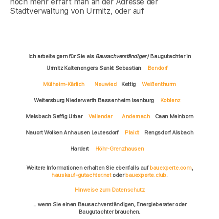
noch mehr erfärt man an der Adresse der
Stadtverwaltung von Urmitz, oder auf
Ich arbeite gern für Sie als
Bausachverständiger
/ Baugutachter in
Urmitz Kaltenengers Sankt Sebastian
Bendorf
Mülheim-Kärlich
Neuwied
Kettig
Weißenthurm
Weitersburg Niederwerth Bassenheim Isenburg
Koblenz
Melsbach Saffig Urbar
Vallendar
Andernach
Caan Meinborn
Nauort Wolken Anhausen Leutesdorf
Plaidt
Rengsdorf Alsbach
Hardert
Höhr-Grenzhausen
Weitere Informationen erhalten Sie ebenfalls auf
bauexperte.com
,
hauskauf-gutachter.net
oder
bauexperte.club
.
Hinweise zum Datenschutz
... wenn Sie einen Bausachverständigen, Energieberater oder
Baugutachter brauchen.