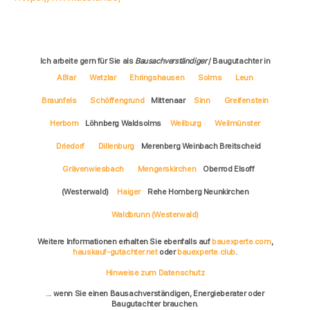
Ich arbeite gern für Sie als
Bausachverständiger
/ Baugutachter in
Aßlar
Wetzlar
Ehringshausen
Solms
Leun
Braunfels
Schöffengrund
Mittenaar
Sinn
Greifenstein
Herborn
Löhnberg Waldsolms
Weilburg
Weilmünster
Driedorf
Dillenburg
Merenberg Weinbach Breitscheid
Grävenwiesbach
Mengerskirchen
Oberrod Elsoff
(Westerwald)
Haiger
Rehe Homberg Neunkirchen
Waldbrunn (Westerwald)
Weitere Informationen erhalten Sie ebenfalls auf
bauexperte.com
,
hauskauf-gutachter.net
oder
bauexperte.club
.
Hinweise zum Datenschutz
... wenn Sie einen Bausachverständigen, Energieberater oder
Baugutachter brauchen.