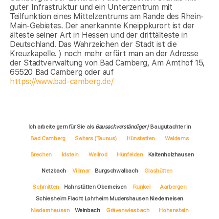
guter Infrastruktur und ein Unterzentrum mit
Teilfunktion eines Mittelzentrums am Rande des Rhein-
Main-Gebietes. Der anerkannte Kneippkurort ist der
älteste seiner Art in Hessen und der drittälteste in
Deutschland. Das Wahrzeichen der Stadt ist die
Kreuzkapelle. ) noch mehr erfärt man an der Adresse
der Stadtverwaltung von Bad Camberg, Am Amthof 15,
65520 Bad Camberg oder auf
https://www.bad-camberg.de/
Ich arbeite gern für Sie als
Bausachverständiger
/ Baugutachter in
Bad Camberg
Selters (Taunus)
Hünstetten
Waldems
Brechen
Idstein
Weilrod
Hünfelden
Kaltenholzhausen
Netzbach
Villmar
Burgschwalbach
Glashütten
Schmitten
Hahnstätten Oberneisen
Runkel
Aarbergen
Schiesheim Flacht Lohrheim Mudershausen Niederneisen
Niedernhausen
Weinbach
Grävenwiesbach
Hohenstein