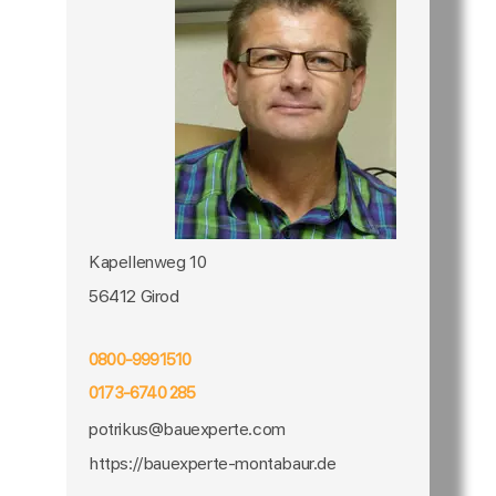
Kapellenweg 10
56412 Girod
0800-9991510
0173-6740 285
potrikus@bauexperte.com
https://bauexperte-montabaur.de