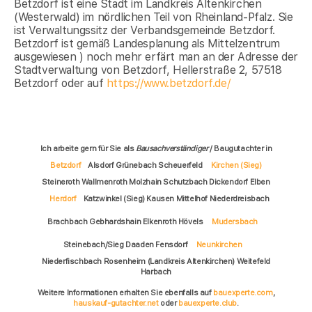
Betzdorf ist eine Stadt im Landkreis Altenkirchen
(Westerwald) im nördlichen Teil von Rheinland-Pfalz. Sie
ist Verwaltungssitz der Verbandsgemeinde Betzdorf.
Betzdorf ist gemäß Landesplanung als Mittelzentrum
ausgewiesen ) noch mehr erfärt man an der Adresse der
Stadtverwaltung von Betzdorf, Hellerstraße 2, 57518
Betzdorf oder auf
https://www.betzdorf.de/
Ich arbeite gern für Sie als
Bausachverständiger
/ Baugutachter in
Betzdorf
Alsdorf Grünebach Scheuerfeld
Kirchen (Sieg)
Steineroth Wallmenroth Molzhain Schutzbach Dickendorf Elben
Herdorf
Katzwinkel (Sieg) Kausen Mittelhof Niederdreisbach
Brachbach Gebhardshain Elkenroth Hövels
Mudersbach
Steinebach/Sieg Daaden Fensdorf
Neunkirchen
Niederfischbach Rosenheim (Landkreis Altenkirchen) Weitefeld
Harbach
Weitere Informationen erhalten Sie ebenfalls auf
bauexperte.com
,
hauskauf-gutachter.net
oder
bauexperte.club
.