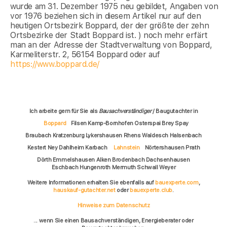
wurde am 31. Dezember 1975 neu gebildet, Angaben von
vor 1976 beziehen sich in diesem Artikel nur auf den
heutigen Ortsbezirk Boppard, der der größte der zehn
Ortsbezirke der Stadt Boppard ist. ) noch mehr erfärt
man an der Adresse der Stadtverwaltung von Boppard,
Karmeliterstr. 2, 56154 Boppard oder auf
https://www.boppard.de/
Ich arbeite gern für Sie als
Bausachverständiger
/ Baugutachter in
Boppard
Filsen Kamp-Bornhofen Osterspai Brey Spay
Braubach Kratzenburg Lykershausen Rhens Waldesch Halsenbach
Kestert Ney Dahlheim Karbach
Lahnstein
Nörtershausen Prath
Dörth Emmelshausen Alken Brodenbach Dachsenhausen
Eschbach Hungenroth Mermuth Schwall Weyer
Weitere Informationen erhalten Sie ebenfalls auf
bauexperte.com
,
hauskauf-gutachter.net
oder
bauexperte.club
.
Hinweise zum Datenschutz
... wenn Sie einen Bausachverständigen, Energieberater oder