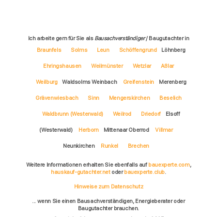
Ich arbeite gern für Sie als
Bausachverständiger
/ Baugutachter in
Braunfels
Solms
Leun
Schöffengrund
Löhnberg
Ehringshausen
Weilmünster
Wetzlar
Aßlar
Weilburg
Waldsolms Weinbach
Greifenstein
Merenberg
Grävenwiesbach
Sinn
Mengerskirchen
Beselich
Waldbrunn (Westerwald)
Weilrod
Driedorf
Elsoff
(Westerwald)
Herborn
Mittenaar Oberrod
Villmar
Neunkirchen
Runkel
Brechen
Weitere Informationen erhalten Sie ebenfalls auf
bauexperte.com
,
hauskauf-gutachter.net
oder
bauexperte.club
.
Hinweise zum Datenschutz
... wenn Sie einen Bausachverständigen, Energieberater oder
Baugutachter brauchen.