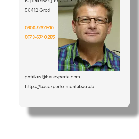
Kapellenweg 10
56412 Girod
0800-9991510
0173-6740 285
potrikus@bauexperte.com
https://bauexperte-montabaur.de