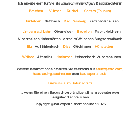
Ich arbeite gern für Sie als
Bausachverständiger
/ Baugutachter in
Brechen
Villmar
Runkel
Selters (Taunus)
Hünfelden
Netzbach
Bad Camberg
Kaltenholzhausen
Limburg a.d. Lahn
Oberneisen
Beselich
Flacht Holzheim
Niederneisen Hahnstätten Lohrheim Weinbach Burgschwalbach
Elz
Aull Birlenbach
Diez
Gückingen
Hünstetten
Weilrod
Altendiez
Hadamar
Heistenbach Mudershausen
Weitere Informationen erhalten Sie ebenfalls auf
bauexperte.com
,
hauskauf-gutachter.net
oder
bauexperte.club
.
Hinweise zum Datenschutz
... wenn Sie einen Bausachverständigen, Energieberater oder
Baugutachter brauchen.
Copyright © bauexperte-montabaur.de 2025