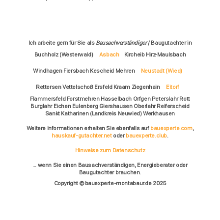
Ich arbeite gern für Sie als
Bausachverständiger
/ Baugutachter in
Buchholz (Westerwald)
Asbach
Kircheib Hirz-Maulsbach
Windhagen Fiersbach Kescheid Mehren
Neustadt (Wied)
Rettersen Vettelschoß Ersfeld Kraam Ziegenhain
Eitorf
Flammersfeld Forstmehren Hasselbach Orfgen Peterslahr Rott
Burglahr Eichen Eulenberg Giershausen Oberlahr Reiferscheid
Sankt Katharinen (Landkreis Neuwied) Werkhausen
Weitere Informationen erhalten Sie ebenfalls auf
bauexperte.com
,
hauskauf-gutachter.net
oder
bauexperte.club
.
Hinweise zum Datenschutz
... wenn Sie einen Bausachverständigen, Energieberater oder
Baugutachter brauchen.
Copyright © bauexperte-montabaur.de 2025