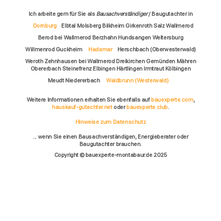
Ich arbeite gern für Sie als
Bausachverständiger
/ Baugutachter in
Dornburg
Elbtal Molsberg Bilkheim Girkenroth Salz Wallmerod
Berod bei Wallmerod Berzhahn Hundsangen Weltersburg
Willmenrod Guckheim
Hadamar
Herschbach (Oberwesterwald)
Weroth Zehnhausen bei Wallmerod Dreikirchen Gemünden Mähren
Obererbach Steinefrenz Elbingen Härtlingen Irmtraut Kölbingen
Meudt Niedererbach
Waldbrunn (Westerwald)
Weitere Informationen erhalten Sie ebenfalls auf
bauexperte.com
,
hauskauf-gutachter.net
oder
bauexperte.club
.
Hinweise zum Datenschutz
... wenn Sie einen Bausachverständigen, Energieberater oder
Baugutachter brauchen.
Copyright © bauexperte-montabaur.de 2025