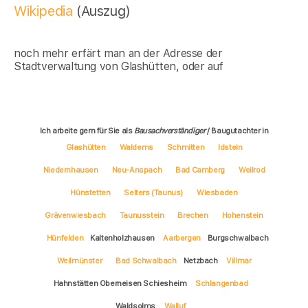
Wikipedia
(Auszug)
noch mehr erfärt man an der Adresse der
Stadtverwaltung von Glashütten, oder auf
Ich arbeite gern für Sie als
Bausachverständiger
/ Baugutachter in
Glashütten
Waldems
Schmitten
Idstein
Niedernhausen
Neu-Anspach
Bad Camberg
Weilrod
Hünstetten
Selters (Taunus)
Wiesbaden
Grävenwiesbach
Taunusstein
Brechen
Hohenstein
Hünfelden
Kaltenholzhausen
Aarbergen
Burgschwalbach
Weilmünster
Bad Schwalbach
Netzbach
Villmar
Hahnstätten Oberneisen Schiesheim
Schlangenbad
Waldsolms
Walluf