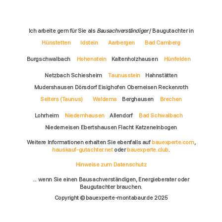
Ich arbeite gern für Sie als
Bausachverständiger
/ Baugutachter in
Hünstetten
Idstein
Aarbergen
Bad Camberg
Burgschwalbach
Hohenstein
Kaltenholzhausen
Hünfelden
Netzbach Schiesheim
Taunusstein
Hahnstätten
Mudershausen Dörsdorf Eisighofen Oberneisen Reckenroth
Selters (Taunus)
Waldems
Berghausen
Brechen
Lohrheim
Niedernhausen
Allendorf
Bad Schwalbach
Niederneisen Ebertshausen Flacht Katzenelnbogen
Weitere Informationen erhalten Sie ebenfalls auf
bauexperte.com
,
hauskauf-gutachter.net
oder
bauexperte.club
.
Hinweise zum Datenschutz
... wenn Sie einen Bausachverständigen, Energieberater oder
Baugutachter brauchen.
Copyright © bauexperte-montabaur.de 2025