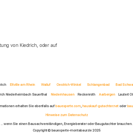
ung von Kiedrich, oder auf
drich
Eltville am Rhein
Walluf
Oestrich-Winkel
Schlangenbad
Bad Schwa
orch Niederheimbach Sauerthal
Niedernhausen
Reckenroth
Aarbergen
Lautert 
rmationen erhalten Sie ebenfalls auf
bauexperte.com
,
hauskauf-gutachter.net
oder
bau
Hinweise zum Datenschutz
... wenn Sie einen Bausachverständigen, Energieberater oder Baugutachter brauchen.
Copyright © bauexperte-montabaur.de 2025