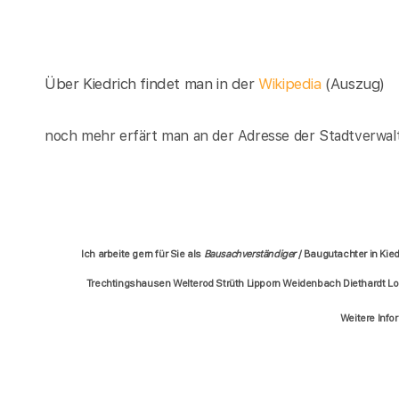
Über Kiedrich findet man in der
Wikipedia
(Auszug)
noch mehr erfärt man an der Adresse der Stadtverwalt
Ich arbeite gern für Sie als
Bausachverständiger
/ Baugutachter in Kie
Trechtingshausen Welterod Strüth Lipporn Weidenbach Diethardt L
Weitere Info