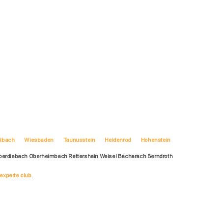
lbach
Wiesbaden
Taunusstein
Heidenrod
Hohenstein
Oberdiebach Oberheimbach Rettershain Weisel Bacharach Berndroth
experte.club
.