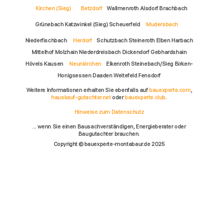
Kirchen (Sieg)
Betzdorf
Wallmenroth Alsdorf Brachbach
Grünebach Katzwinkel (Sieg) Scheuerfeld
Mudersbach
Niederfischbach
Herdorf
Schutzbach Steineroth Elben Harbach
Mittelhof Molzhain Niederdreisbach Dickendorf Gebhardshain
Hövels Kausen
Neunkirchen
Elkenroth Steinebach/Sieg Birken-
Honigsessen Daaden Weitefeld Fensdorf
Weitere Informationen erhalten Sie ebenfalls auf
bauexperte.com
,
hauskauf-gutachter.net
oder
bauexperte.club
.
Hinweise zum Datenschutz
... wenn Sie einen Bausachverständigen, Energieberater oder
Baugutachter brauchen.
Copyright © bauexperte-montabaur.de 2025