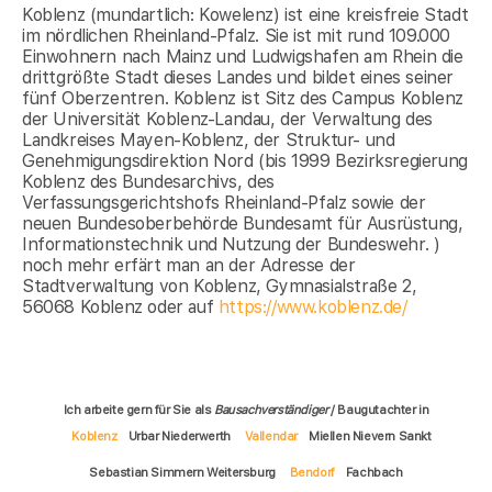
Koblenz (mundartlich: Kowelenz) ist eine kreisfreie Stadt
im nördlichen Rheinland-Pfalz. Sie ist mit rund 109.000
Einwohnern nach Mainz und Ludwigshafen am Rhein die
drittgrößte Stadt dieses Landes und bildet eines seiner
fünf Oberzentren. Koblenz ist Sitz des Campus Koblenz
der Universität Koblenz-Landau, der Verwaltung des
Landkreises Mayen-Koblenz, der Struktur- und
Genehmigungsdirektion Nord (bis 1999 Bezirksregierung
Koblenz des Bundesarchivs, des
Verfassungsgerichtshofs Rheinland-Pfalz sowie der
neuen Bundesoberbehörde Bundesamt für Ausrüstung,
Informationstechnik und Nutzung der Bundeswehr. )
noch mehr erfärt man an der Adresse der
Stadtverwaltung von Koblenz, Gymnasialstraße 2,
56068 Koblenz oder auf
https://www.koblenz.de/
Ich arbeite gern für Sie als
Bausachverständiger
/ Baugutachter in
Koblenz
Urbar Niederwerth
Vallendar
Miellen Nievern Sankt
Sebastian Simmern Weitersburg
Bendorf
Fachbach