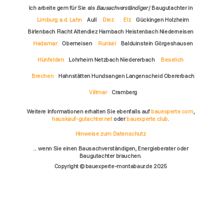
Ich arbeite gern für Sie als
Bausachverständiger
/ Baugutachter in
Limburg a.d. Lahn
Aull
Diez
Elz
Gückingen Holzheim
Birlenbach Flacht Altendiez Hambach Heistenbach Niederneisen
Hadamar
Oberneisen
Runkel
Balduinstein Görgeshausen
Hünfelden
Lohrheim Netzbach Niedererbach
Beselich
Brechen
Hahnstätten Hundsangen Langenscheid Obererbach
Villmar
Cramberg
Weitere Informationen erhalten Sie ebenfalls auf
bauexperte.com
,
hauskauf-gutachter.net
oder
bauexperte.club
.
Hinweise zum Datenschutz
... wenn Sie einen Bausachverständigen, Energieberater oder
Baugutachter brauchen.
Copyright © bauexperte-montabaur.de 2025