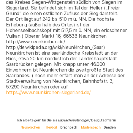
des Kreises Siegen-Wittgenstein südlich von Siegen im
Siegerland. Sie befindet sich im Tal der Heller („Freier
Grund“ die einen östlichen Zufluss der Sieg darstellt.
Der Ort liegt auf 242 bis 510 m ü. NN. Die höchste
Erhebung (außerhalb des Ortes) ist der
Hohenseelbachskopf mit 517,5 m ü. NN, ein erloschener
Vulkan ) Oberer Markt 16, 66538 Neunkirchen
http://www.neunkirchen.de/
http://de.wikipedia.org/wiki/Neunkirchen_(Saar)
Neunkirchen ist eine saarländische Kreisstadt an der
Blies, etwa 20 km nordöstlich der Landeshauptstadt
Saarbrücken gelegen. Mit knapp unter 46.000
Einwohnern ist Neunkirchen die zweitgrößte Stadt des
Saarlandes. ) noch mehr erfärt man an der Adresse der
Stadtverwaltung von Neunkirchen, Bahnhofstr. 3,
57290 Neunkirchen oder auf
https://www.neunkirchen-siegerland.de/
Ich arbeite gern für Sie als
Bausachverständiger
/ Baugutachter in
Neunkirchen
Herdorf
Brachbach
Mudersbach
Daaden