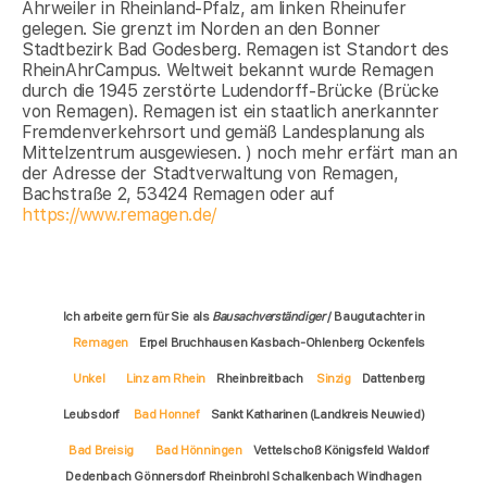
Ahrweiler in Rheinland-Pfalz, am linken Rheinufer
gelegen. Sie grenzt im Norden an den Bonner
Stadtbezirk Bad Godesberg. Remagen ist Standort des
RheinAhrCampus. Weltweit bekannt wurde Remagen
durch die 1945 zerstörte Ludendorff-Brücke (Brücke
von Remagen). Remagen ist ein staatlich anerkannter
Fremdenverkehrsort und gemäß Landesplanung als
Mittelzentrum ausgewiesen. ) noch mehr erfärt man an
der Adresse der Stadtverwaltung von Remagen,
Bachstraße 2, 53424 Remagen oder auf
https://www.remagen.de/
Ich arbeite gern für Sie als
Bausachverständiger
/ Baugutachter in
Remagen
Erpel Bruchhausen Kasbach-Ohlenberg Ockenfels
Unkel
Linz am Rhein
Rheinbreitbach
Sinzig
Dattenberg
Leubsdorf
Bad Honnef
Sankt Katharinen (Landkreis Neuwied)
Bad Breisig
Bad Hönningen
Vettelschoß Königsfeld Waldorf
Dedenbach Gönnersdorf Rheinbrohl Schalkenbach Windhagen