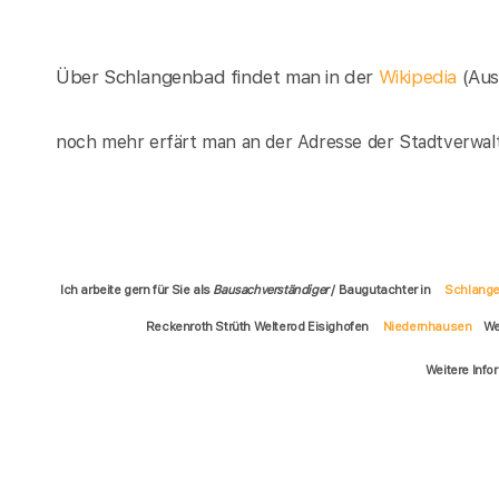
Über Schlangenbad findet man in der
Wikipedia
(Au
noch mehr erfärt man an der Adresse der Stadtverwal
Ich arbeite gern für Sie als
Bausachverständiger
/ Baugutachter in
Schlang
Reckenroth Strüth Welterod Eisighofen
Niedernhausen
We
Weitere Info