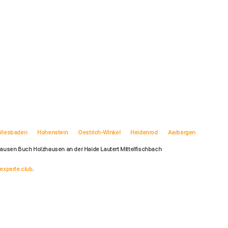
Wiesbaden
Hohenstein
Oestrich-Winkel
Heidenrod
Aarbergen
hausen Buch Holzhausen an der Haide Lautert Mittelfischbach
experte.club
.