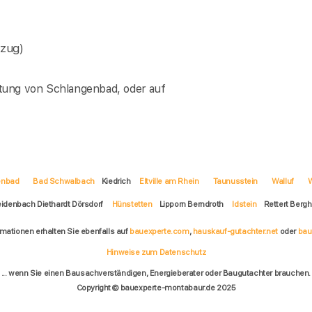
szug)
tung von Schlangenbad, oder auf
enbad
Bad Schwalbach
Kiedrich
Eltville am Rhein
Taunusstein
Walluf
idenbach Diethardt Dörsdorf
Hünstetten
Lipporn Berndroth
Idstein
Rettert Berg
rmationen erhalten Sie ebenfalls auf
bauexperte.com
,
hauskauf-gutachter.net
oder
bau
Hinweise zum Datenschutz
... wenn Sie einen Bausachverständigen, Energieberater oder Baugutachter brauchen.
Copyright © bauexperte-montabaur.de 2025