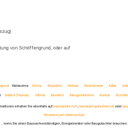
szug)
tung von Schöffengrund, oder auf
ngrund
Waldsolms
Solms
Braunfels
Wetzlar
Weilmünster
Aßlar
Grä
ar
Selters (Taunus)
Villmar
Beselich
Mengerskirchen
Runkel
Schmitt
rmationen erhalten Sie ebenfalls auf
bauexperte.com
,
hauskauf-gutachter.net
oder
bau
Hinweise zum Datenschutz
... wenn Sie einen Bausachverständigen, Energieberater oder Baugutachter brauchen.