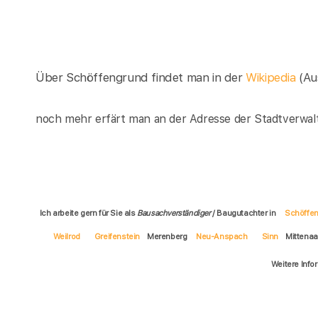
Über Schöffengrund findet man in der
Wikipedia
(Au
noch mehr erfärt man an der Adresse der Stadtverwal
Ich arbeite gern für Sie als
Bausachverständiger
/ Baugutachter in
Schöffe
Weilrod
Greifenstein
Merenberg
Neu-Anspach
Sinn
Mittena
Weitere Info