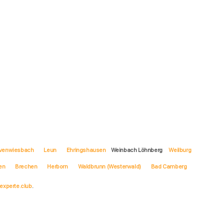
venwiesbach
Leun
Ehringshausen
Weinbach Löhnberg
Weilburg
en
Brechen
Herborn
Waldbrunn (Westerwald)
Bad Camberg
experte.club
.