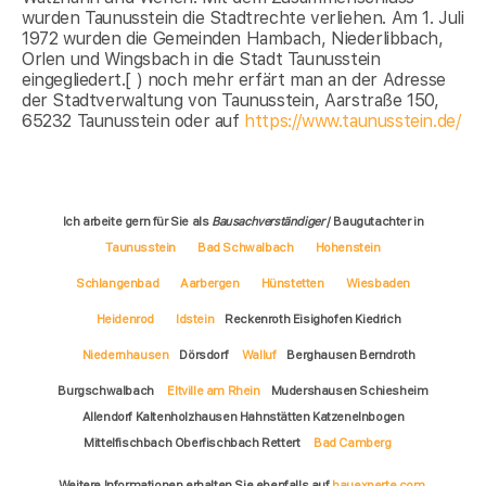
wurden Taunusstein die Stadtrechte verliehen. Am 1. Juli
1972 wurden die Gemeinden Hambach, Niederlibbach,
Orlen und Wingsbach in die Stadt Taunusstein
eingegliedert.[ ) noch mehr erfärt man an der Adresse
der Stadtverwaltung von Taunusstein, Aarstraße 150,
65232 Taunusstein oder auf
https://www.taunusstein.de/
Ich arbeite gern für Sie als
Bausachverständiger
/ Baugutachter in
Taunusstein
Bad Schwalbach
Hohenstein
Schlangenbad
Aarbergen
Hünstetten
Wiesbaden
Heidenrod
Idstein
Reckenroth Eisighofen Kiedrich
Niedernhausen
Dörsdorf
Walluf
Berghausen Berndroth
Burgschwalbach
Eltville am Rhein
Mudershausen Schiesheim
Allendorf Kaltenholzhausen Hahnstätten Katzenelnbogen
Mittelfischbach Oberfischbach Rettert
Bad Camberg
Weitere Informationen erhalten Sie ebenfalls auf
bauexperte.com
,