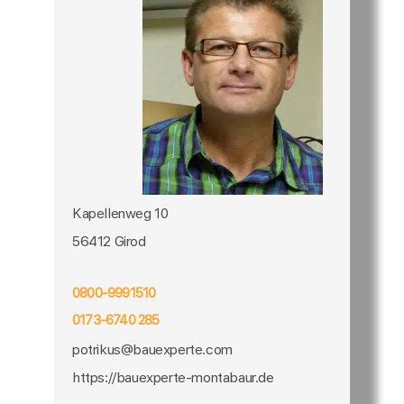
Kapellenweg 10
56412 Girod
0800-9991510
0173-6740 285
potrikus@bauexperte.com
https://bauexperte-montabaur.de