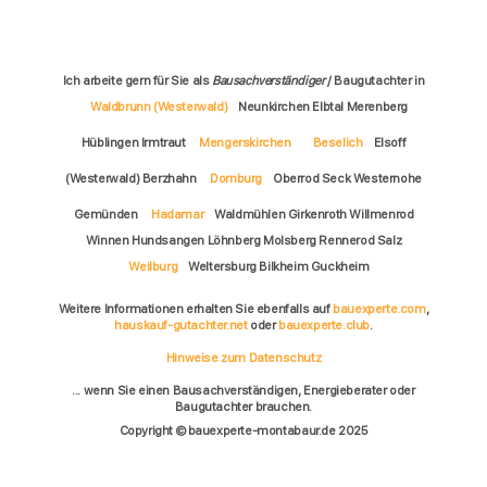
Ich arbeite gern für Sie als
Bausachverständiger
/ Baugutachter in
Waldbrunn (Westerwald)
Neunkirchen Elbtal Merenberg
Hüblingen Irmtraut
Mengerskirchen
Beselich
Elsoff
(Westerwald) Berzhahn
Dornburg
Oberrod Seck Westernohe
Gemünden
Hadamar
Waldmühlen Girkenroth Willmenrod
Winnen Hundsangen Löhnberg Molsberg Rennerod Salz
Weilburg
Weltersburg Bilkheim Guckheim
Weitere Informationen erhalten Sie ebenfalls auf
bauexperte.com
,
hauskauf-gutachter.net
oder
bauexperte.club
.
Hinweise zum Datenschutz
... wenn Sie einen Bausachverständigen, Energieberater oder
Baugutachter brauchen.
Copyright © bauexperte-montabaur.de 2025