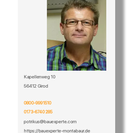
Kapellenweg 10
56412 Girod
0800-9991510
0173-6740 285
potrikus@bauexperte.com
https://bauexperte-montabaur.de