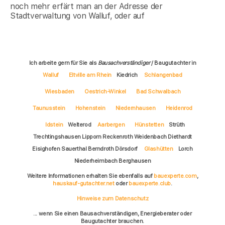
noch mehr erfärt man an der Adresse der
Stadtverwaltung von Walluf, oder auf
Ich arbeite gern für Sie als
Bausachverständiger
/ Baugutachter in
Walluf
Eltville am Rhein
Kiedrich
Schlangenbad
Wiesbaden
Oestrich-Winkel
Bad Schwalbach
Taunusstein
Hohenstein
Niedernhausen
Heidenrod
Idstein
Welterod
Aarbergen
Hünstetten
Strüth
Trechtingshausen Lipporn Reckenroth Weidenbach Diethardt
Eisighofen Sauerthal Berndroth Dörsdorf
Glashütten
Lorch
Niederheimbach Berghausen
Weitere Informationen erhalten Sie ebenfalls auf
bauexperte.com
,
hauskauf-gutachter.net
oder
bauexperte.club
.
Hinweise zum Datenschutz
... wenn Sie einen Bausachverständigen, Energieberater oder
Baugutachter brauchen.