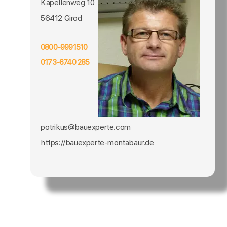
Kapellenweg 10
56412 Girod
0800-9991510
0173-6740 285
potrikus@bauexperte.com
https://bauexperte-montabaur.de