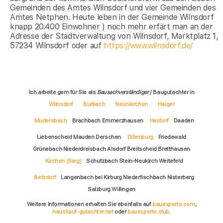
Gemeinden des Amtes Wilnsdorf und vier Gemeinden des
Amtes Netphen. Heute leben in der Gemeinde Wilnsdorf
knapp 20.400 Einwohner ) noch mehr erfärt man an der
Adresse der Stadtverwaltung von Wilnsdorf, Marktplatz 1,
57234 Wilnsdorf oder auf
https://www.wilnsdorf.de/
Ich arbeite gern für Sie als
Bausachverständiger
/ Baugutachter in
Wilnsdorf
Burbach
Neunkirchen
Haiger
Mudersbach
Brachbach Emmerzhausen
Herdorf
Daaden
Liebenscheid Mauden Derschen
Dillenburg
Friedewald
Grünebach Niederdreisbach Alsdorf Breitscheid Bretthausen
Kirchen (Sieg)
Schutzbach Stein-Neukirch Weitefeld
Betzdorf
Langenbach bei Kirburg Niederfischbach Nisterberg
Salzburg Willingen
Weitere Informationen erhalten Sie ebenfalls auf
bauexperte.com
,
hauskauf-gutachter.net
oder
bauexperte.club
.