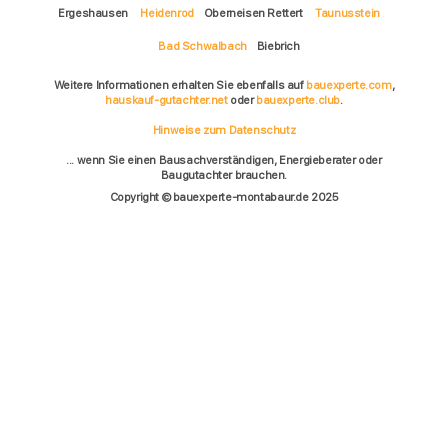
Ergeshausen
Heidenrod
Oberneisen Rettert
Taunusstein
Bad Schwalbach
Biebrich
Weitere Informationen erhalten Sie ebenfalls auf
bauexperte.com
,
hauskauf-gutachter.net
oder
bauexperte.club
.
Hinweise zum Datenschutz
... wenn Sie einen Bausachverständigen, Energieberater oder
Baugutachter brauchen.
Copyright © bauexperte-montabaur.de 2025