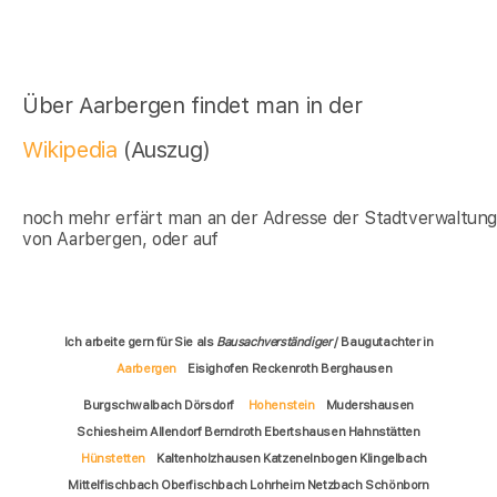
Über Aarbergen findet man in der
Wikipedia
(Auszug)
noch mehr erfärt man an der Adresse der Stadtverwaltun
von Aarbergen, oder auf
Ich arbeite gern für Sie als
Bausachverständiger
/ Baugutachter in
Aarbergen
Eisighofen Reckenroth Berghausen
Burgschwalbach Dörsdorf
Hohenstein
Mudershausen
Schiesheim Allendorf Berndroth Ebertshausen Hahnstätten
Hünstetten
Kaltenholzhausen Katzenelnbogen Klingelbach
Mittelfischbach Oberfischbach Lohrheim Netzbach Schönborn