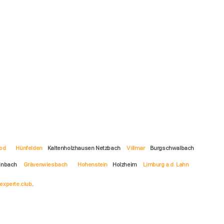
rod
Hünfelden
Kaltenholzhausen Netzbach
Villmar
Burgschwalbach
inbach
Grävenwiesbach
Hohenstein
Holzheim
Limburg a.d. Lahn
experte.club
.