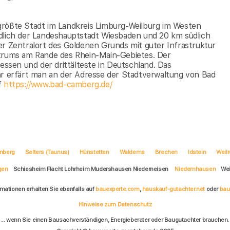
größte Stadt im Landkreis Limburg-Weilburg im Westen
rdlich der Landeshauptstadt Wiesbaden und 20 km südlich
er Zentralort des Goldenen Grunds mit guter Infrastruktur
ntrums am Rande des Rhein-Main-Gebietes. Der
Hessen und der drittälteste in Deutschland. Das
hr erfärt man an der Adresse der Stadtverwaltung von Bad
f
https://www.bad-camberg.de/
mberg
Selters (Taunus)
Hünstetten
Waldems
Brechen
Idstein
Weil
gen
Schiesheim Flacht Lohrheim Mudershausen Niederneisen
Niedernhausen
We
rmationen erhalten Sie ebenfalls auf
bauexperte.com
,
hauskauf-gutachter.net
oder
bau
Hinweise zum Datenschutz
... wenn Sie einen Bausachverständigen, Energieberater oder Baugutachter brauchen.