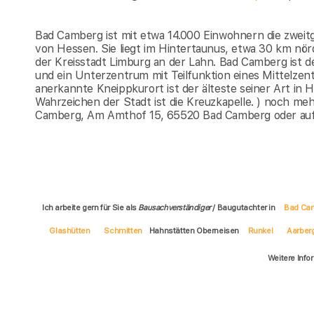
Bad Camberg ist mit etwa 14.000 Einwohnern die zweit
von Hessen. Sie liegt im Hintertaunus, etwa 30 km nö
der Kreisstadt Limburg an der Lahn. Bad Camberg ist d
und ein Unterzentrum mit Teilfunktion eines Mittelze
anerkannte Kneippkurort ist der älteste seiner Art in 
Wahrzeichen der Stadt ist die Kreuzkapelle. ) noch me
Camberg, Am Amthof 15, 65520 Bad Camberg oder au
Ich arbeite gern für Sie als
Bausachverständiger
/ Baugutachter in
Bad Ca
Glashütten
Schmitten
Hahnstätten Oberneisen
Runkel
Aarber
Weitere Info