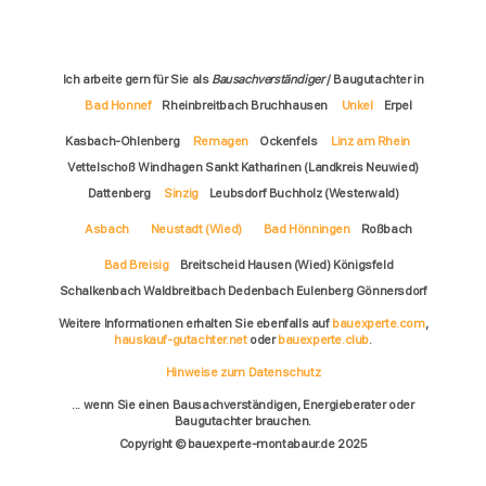
Ich arbeite gern für Sie als
Bausachverständiger
/ Baugutachter in
Bad Honnef
Rheinbreitbach Bruchhausen
Unkel
Erpel
Kasbach-Ohlenberg
Remagen
Ockenfels
Linz am Rhein
Vettelschoß Windhagen Sankt Katharinen (Landkreis Neuwied)
Dattenberg
Sinzig
Leubsdorf Buchholz (Westerwald)
Asbach
Neustadt (Wied)
Bad Hönningen
Roßbach
Bad Breisig
Breitscheid Hausen (Wied) Königsfeld
Schalkenbach Waldbreitbach Dedenbach Eulenberg Gönnersdorf
Weitere Informationen erhalten Sie ebenfalls auf
bauexperte.com
,
hauskauf-gutachter.net
oder
bauexperte.club
.
Hinweise zum Datenschutz
... wenn Sie einen Bausachverständigen, Energieberater oder
Baugutachter brauchen.
Copyright © bauexperte-montabaur.de 2025