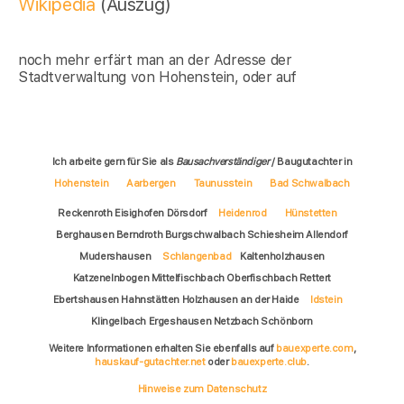
Wikipedia
(Auszug)
noch mehr erfärt man an der Adresse der
Stadtverwaltung von Hohenstein, oder auf
Ich arbeite gern für Sie als
Bausachverständiger
/ Baugutachter in
Hohenstein
Aarbergen
Taunusstein
Bad Schwalbach
Reckenroth Eisighofen Dörsdorf
Heidenrod
Hünstetten
Berghausen Berndroth Burgschwalbach Schiesheim Allendorf
Mudershausen
Schlangenbad
Kaltenholzhausen
Katzenelnbogen Mittelfischbach Oberfischbach Rettert
Ebertshausen Hahnstätten Holzhausen an der Haide
Idstein
Klingelbach Ergeshausen Netzbach Schönborn
Weitere Informationen erhalten Sie ebenfalls auf
bauexperte.com
,
hauskauf-gutachter.net
oder
bauexperte.club
.
Hinweise zum Datenschutz