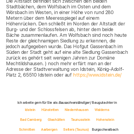
Die Altstadt befindet sich zwischen den beiden
Stadtbächen, dem Wolfsbach im Osten und dem
Wörsbach im Westen, in einer Höhe von rund 280
Metern über dem Meeresspiegel auf einem
Höhenrücken. Den schließt im Norden der Altstadt der
Burg- und der Schlossfelsen ab, hinter dem beide
Bäche zusammenlaufen. Am Wolfsbach sind noch heute
Reste der gleichnamigen Siedlung zu erkennen, die
jedoch aufgegeben wurde. Das Hofgut Gassenbach im
Süden der Stadt geht auf eine alte Siedlung Gassenbach
zurück es gehört seit wenigen Jahren zur Domäne
Mechtildshausen. ) noch mehr erfärt man an der
Adresse der Stadtverwaltung von Idstein, König-Adolf-
Platz 2, 65510 Idstein oder auf
https://www.idstein.de/
Ich arbeite gern für Sie als
Bausachverständiger
/ Baugutachter in
Idstein
Hünstetten
Niedernhausen
Waldems
Bad Camberg
Glashütten
Taunusstein
Hohenstein
Schmitten
Aarbergen
Selters (Taunus)
Burgschwalbach