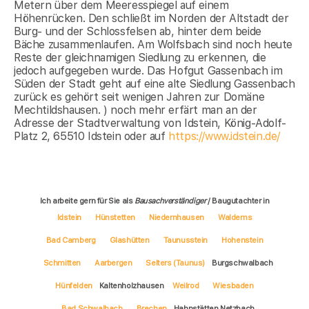
Metern über dem Meeresspiegel auf einem
Höhenrücken. Den schließt im Norden der Altstadt der
Burg- und der Schlossfelsen ab, hinter dem beide
Bäche zusammenlaufen. Am Wolfsbach sind noch heute
Reste der gleichnamigen Siedlung zu erkennen, die
jedoch aufgegeben wurde. Das Hofgut Gassenbach im
Süden der Stadt geht auf eine alte Siedlung Gassenbach
zurück es gehört seit wenigen Jahren zur Domäne
Mechtildshausen. ) noch mehr erfärt man an der
Adresse der Stadtverwaltung von Idstein, König-Adolf-
Platz 2, 65510 Idstein oder auf
https://www.idstein.de/
Ich arbeite gern für Sie als
Bausachverständiger
/ Baugutachter in
Idstein
Hünstetten
Niedernhausen
Waldems
Bad Camberg
Glashütten
Taunusstein
Hohenstein
Schmitten
Aarbergen
Selters (Taunus)
Burgschwalbach
Hünfelden
Kaltenholzhausen
Weilrod
Wiesbaden
Bad Schwalbach
Brechen
Hahnstätten Netzbach