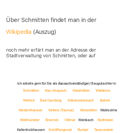
Über Schmitten findet man in der
Wikipedia
(Auszug)
noch mehr erfärt man an der Adresse der
Stadtverwaltung von Schmitten, oder auf
Ich arbeite gern für Sie als
Bausachverständiger
/ Baugutachter in
Schmitten
Neu-Anspach
Glashütten
Waldems
Weilrod
Bad Camberg
Grävenwiesbach
Idstein
Niedernhausen
Selters (Taunus)
Hünstetten
Waldsolms
Weilmünster
Brechen
Villmar
Weinbach
Hünfelden
Kaltenholzhausen
Schöffengrund
Runkel
Taunusstein