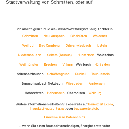
Stadtverwaltung von Schmitten, oder auf
Ich arbeite gern für Sie als
Bausachverständiger
/ Baugutachter in
Schmitten
Neu-Anspach
Glashütten
Waldems
Weilrod
Bad Camberg
Grävenwiesbach
Idstein
Niedernhausen
Selters (Taunus)
Hünstetten
Waldsolms
Weilmünster
Brechen
Villmar
Weinbach
Hünfelden
Kaltenholzhausen
Schöffengrund
Runkel
Taunusstein
Burgschwalbach Netzbach
Wiesbaden
Aarbergen
Hahnstätten
Hohenstein
Oberneisen
Weilburg
Weitere Informationen erhalten Sie ebenfalls auf
bauexperte.com
,
hauskauf-gutachter.net
oder
bauexperte.club
.
Hinweise zum Datenschutz
... wenn Sie einen Bausachverständigen, Energieberater oder