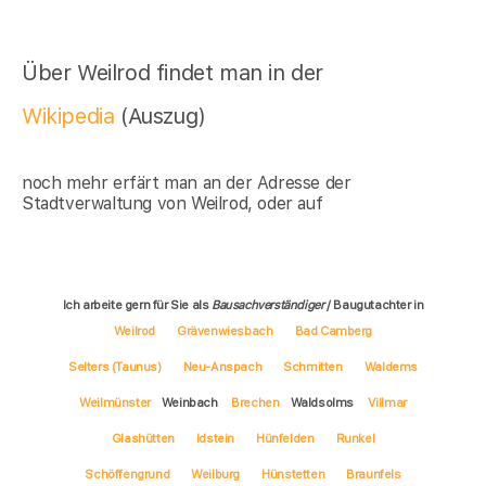
Über Weilrod findet man in der
Wikipedia
(Auszug)
noch mehr erfärt man an der Adresse der
Stadtverwaltung von Weilrod, oder auf
Ich arbeite gern für Sie als
Bausachverständiger
/ Baugutachter in
Weilrod
Grävenwiesbach
Bad Camberg
Selters (Taunus)
Neu-Anspach
Schmitten
Waldems
Weilmünster
Weinbach
Brechen
Waldsolms
Villmar
Glashütten
Idstein
Hünfelden
Runkel
Schöffengrund
Weilburg
Hünstetten
Braunfels