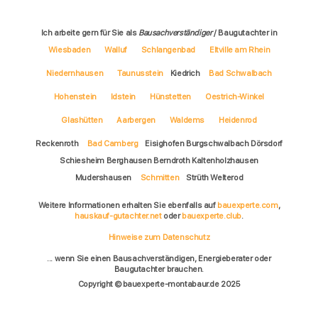
Ich arbeite gern für Sie als
Bausachverständiger
/ Baugutachter in
Wiesbaden
Walluf
Schlangenbad
Eltville am Rhein
Niedernhausen
Taunusstein
Kiedrich
Bad Schwalbach
Hohenstein
Idstein
Hünstetten
Oestrich-Winkel
Glashütten
Aarbergen
Waldems
Heidenrod
Reckenroth
Bad Camberg
Eisighofen Burgschwalbach Dörsdorf
Schiesheim Berghausen Berndroth Kaltenholzhausen
Mudershausen
Schmitten
Strüth Welterod
Weitere Informationen erhalten Sie ebenfalls auf
bauexperte.com
,
hauskauf-gutachter.net
oder
bauexperte.club
.
Hinweise zum Datenschutz
... wenn Sie einen Bausachverständigen, Energieberater oder
Baugutachter brauchen.
Copyright © bauexperte-montabaur.de 2025