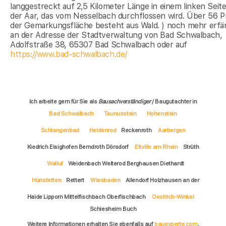
langgestreckt auf 2,5 Kilometer Länge in einem linken Seite
der Aar, das vom Nesselbach durchflossen wird. Über 56 P
der Gemarkungsfläche besteht aus Wald. ) noch mehr erfä
an der Adresse der Stadtverwaltung von Bad Schwalbach,
Adolfstraße 38, 65307 Bad Schwalbach oder auf
https://www.bad-schwalbach.de/
Ich arbeite gern für Sie als
Bausachverständiger
/ Baugutachter in
Bad Schwalbach
Taunusstein
Hohenstein
Schlangenbad
Heidenrod
Reckenroth
Aarbergen
Kiedrich Eisighofen Berndroth Dörsdorf
Eltville am Rhein
Strüth
Walluf
Weidenbach Welterod Berghausen Diethardt
Hünstetten
Rettert
Wiesbaden
Allendorf Holzhausen an der
Haide Lipporn Mittelfischbach Oberfischbach
Oestrich-Winkel
Schiesheim Buch
Weitere Informationen erhalten Sie ebenfalls auf
bauexperte.com
,