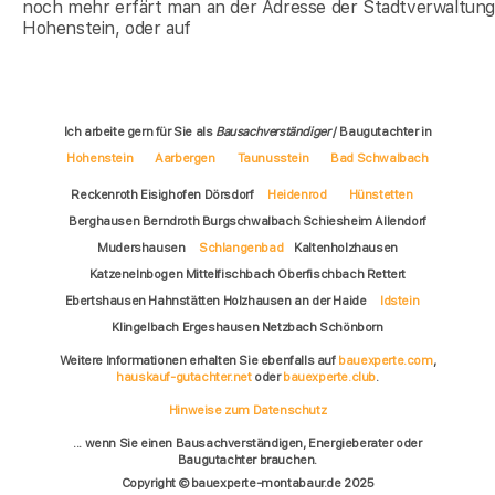
noch mehr erfärt man an der Adresse der Stadtverwaltun
Hohenstein, oder auf
Ich arbeite gern für Sie als
Bausachverständiger
/ Baugutachter in
Hohenstein
Aarbergen
Taunusstein
Bad Schwalbach
Reckenroth Eisighofen Dörsdorf
Heidenrod
Hünstetten
Berghausen Berndroth Burgschwalbach Schiesheim Allendorf
Mudershausen
Schlangenbad
Kaltenholzhausen
Katzenelnbogen Mittelfischbach Oberfischbach Rettert
Ebertshausen Hahnstätten Holzhausen an der Haide
Idstein
Klingelbach Ergeshausen Netzbach Schönborn
Weitere Informationen erhalten Sie ebenfalls auf
bauexperte.com
,
hauskauf-gutachter.net
oder
bauexperte.club
.
Hinweise zum Datenschutz
... wenn Sie einen Bausachverständigen, Energieberater oder
Baugutachter brauchen.
Copyright © bauexperte-montabaur.de 2025