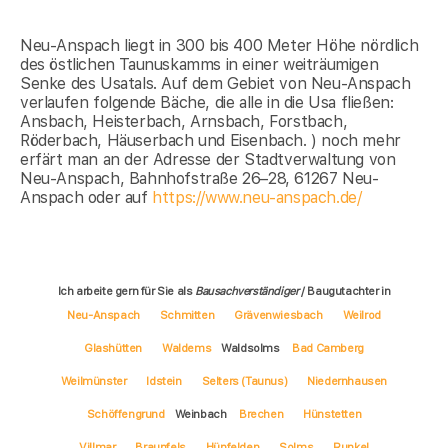
Neu-Anspach liegt in 300 bis 400 Meter Höhe nördlich
des östlichen Taunuskamms in einer weiträumigen
Senke des Usatals. Auf dem Gebiet von Neu-Anspach
verlaufen folgende Bäche, die alle in die Usa fließen:
Ansbach, Heisterbach, Arnsbach, Forstbach,
Röderbach, Häuserbach und Eisenbach. ) noch mehr
erfärt man an der Adresse der Stadtverwaltung von
Neu-Anspach, Bahnhofstraße 26–28, 61267 Neu-
Anspach oder auf
https://www.neu-anspach.de/
Ich arbeite gern für Sie als
Bausachverständiger
/ Baugutachter in
Neu-Anspach
Schmitten
Grävenwiesbach
Weilrod
Glashütten
Waldems
Waldsolms
Bad Camberg
Weilmünster
Idstein
Selters (Taunus)
Niedernhausen
Schöffengrund
Weinbach
Brechen
Hünstetten
Villmar
Braunfels
Hünfelden
Solms
Runkel